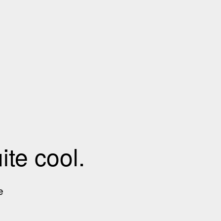
te cool.
e